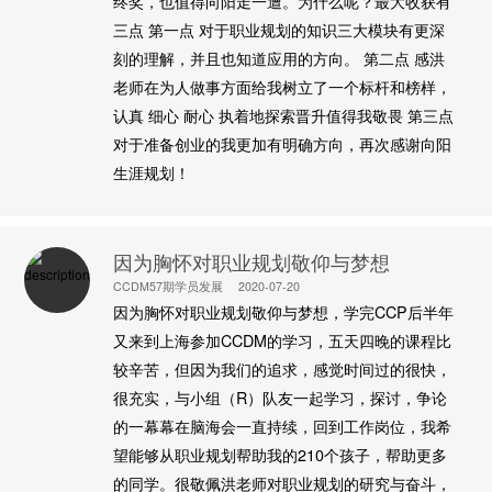
终奖，也值得向阳走一遭。为什么呢？最大收获有
三点 第一点 对于职业规划的知识三大模块有更深
刻的理解，并且也知道应用的方向。 第二点 感洪
老师在为人做事方面给我树立了一个标杆和榜样，
认真 细心 耐心 执着地探索晋升值得我敬畏 第三点
对于准备创业的我更加有明确方向，再次感谢向阳
生涯规划！
因为胸怀对职业规划敬仰与梦想
CCDM57期学员发展
2020-07-20
因为胸怀对职业规划敬仰与梦想，学完CCP后半年
又来到上海参加CCDM的学习，五天四晚的课程比
较辛苦，但因为我们的追求，感觉时间过的很快，
很充实，与小组（R）队友一起学习，探讨，争论
的一幕幕在脑海会一直持续，回到工作岗位，我希
望能够从职业规划帮助我的210个孩子，帮助更多
的同学。很敬佩洪老师对职业规划的研究与奋斗，