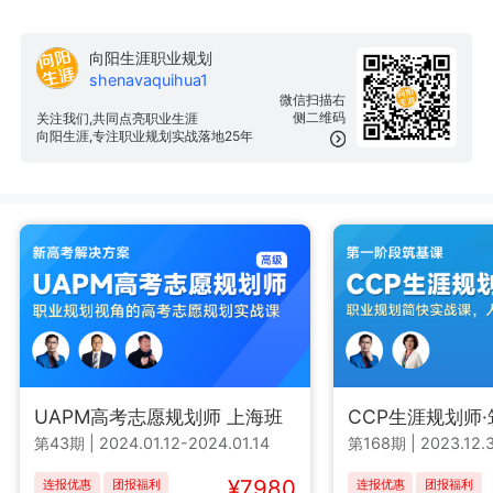
向阳生涯职业规划
shenavaquihua1
微信扫描右
侧二维码
关注我们,共同点亮职业生涯
向阳生涯,专注职业规划实战落地25年
UAPM高考志愿规划师 上海班
CCP生涯规划师
第43期
|
2024.01.12-2024.01.14
第168期
|
2023.12.3
¥7980
连报优惠
团报福利
连报优惠
团报福利