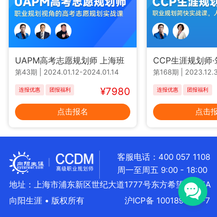
UAPM高考志愿规划师 上海班
CCP生涯规划师
第43期
|
2024.01.12-2024.01.14
第168期
|
2023.12.3
¥7980
连报优惠
团报福利
连报优惠
团报福利
点击报名
点击
客服电话：400 057 1108
周一至周五 9:00 - 18:00
地址：上海市浦东新区世纪大道1777号东方希望大厦5A
向阳生涯 • 版权所有
沪ICP备 10018957号-7