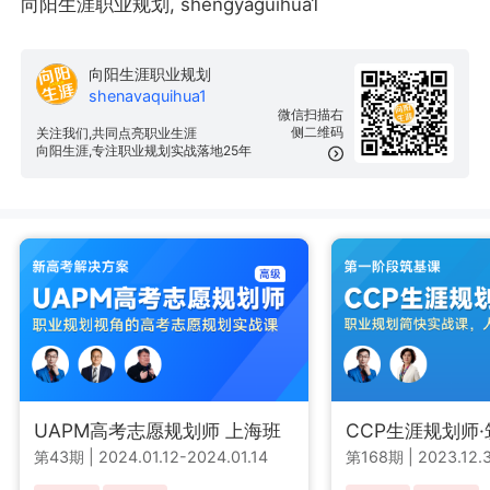
向阳生涯职业规划, shengyaguihua1
向阳生涯职业规划
shenavaquihua1
微信扫描右
侧二维码
关注我们,共同点亮职业生涯
向阳生涯,专注职业规划实战落地25年
UAPM高考志愿规划师 上海班
CCP生涯规划师
第43期
|
2024.01.12-2024.01.14
第168期
|
2023.12.3