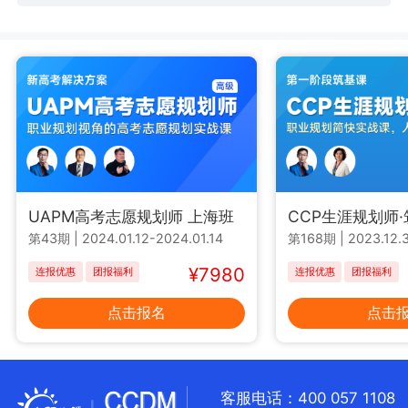
UAPM高考志愿规划师 上海班
CCP生涯规划师
第43期
|
2024.01.12-2024.01.14
第168期
|
2023.12.3
¥7980
连报优惠
团报福利
连报优惠
团报福利
点击报名
点击
客服电话：400 057 1108