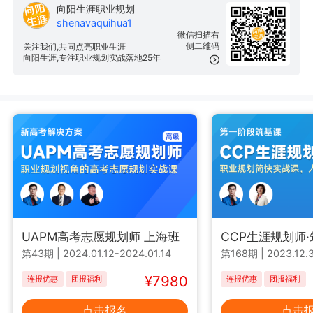
向阳生涯职业规划
shenavaquihua1
微信扫描右
侧二维码
关注我们,共同点亮职业生涯
向阳生涯,专注职业规划实战落地25年
UAPM高考志愿规划师 上海班
CCP生涯规划师
第43期
|
2024.01.12-2024.01.14
第168期
|
2023.12.3
¥7980
连报优惠
团报福利
连报优惠
团报福利
点击报名
点击