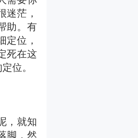
很迷茫，
帮助。有
细定位，
定死在这
的定位。
呢，就知
落脚，然