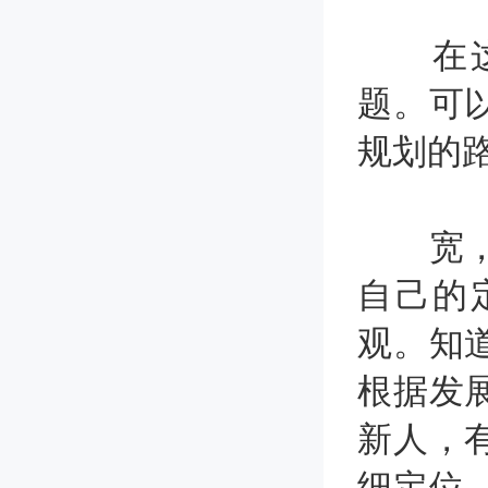
在这里
题。可
规划的
宽，在
自己的
观。知
根据发
新人，
细定位