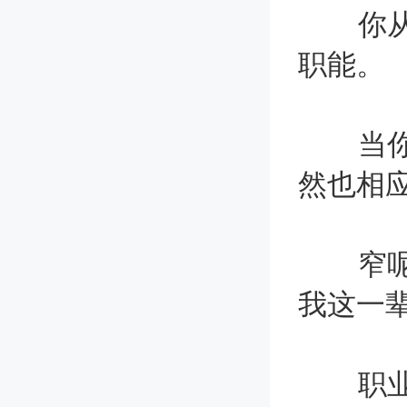
你从事
职能。
当你把
然也相
窄呢，
我这一
职业规