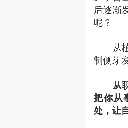
后逐渐
呢？
从植物
制侧芽
从
把你从
处，让