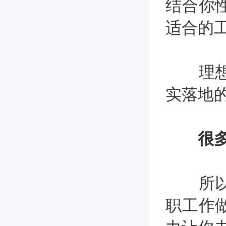
结合你
适合的
理想很
实落地
很
所以，
职工作