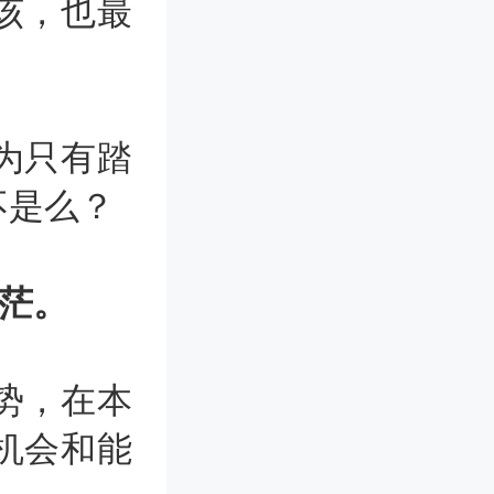
该，也最
为只有踏
不是么？
茫。
势，在本
机会和能