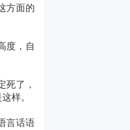
这方面的
高度，自
定死了，
是这样。
语言话语