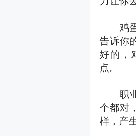
力让你
鸡蛋总
告诉你
好的，
点。
职业规
个都对
样，产