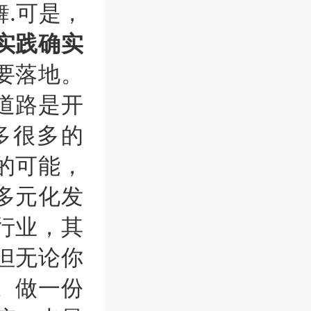
.可是，
实践确实
要落地。
道路是开
多很多的
的可能，
多元化发
行业，其
但无论你
。做一份