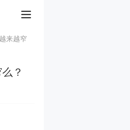
越来越窄
窄么？