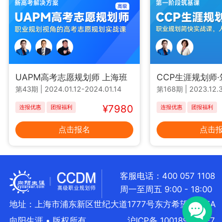
UAPM高考志愿规划师 上海班
CCP生涯规划师
第43期
|
2024.01.12-2024.01.14
第168期
|
2023.12.3
¥7980
连报优惠
团报福利
连报优惠
团报福利
点击报名
点击
客服电话：400 057 1108
周一至周五 9:00 - 18:00
地址：上海市浦东新区世纪大道1777号东方希望大厦5A
向阳生涯 • 版权所有
沪ICP备 10018957号-7