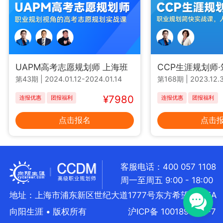
UAPM高考志愿规划师 上海班
CCP生涯规划师
第43期
|
2024.01.12-2024.01.14
第168期
|
2023.12.3
¥7980
连报优惠
团报福利
连报优惠
团报福利
点击报名
点击
客服电话：400 057 1108
周一至周五 9:00 - 18:00
地址：上海市浦东新区世纪大道1777号东方希望大厦5A
向阳生涯 • 版权所有
沪ICP备 10018957号-7