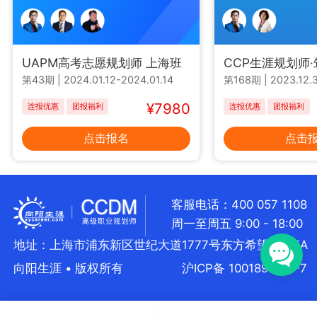
UAPM高考志愿规划师 上海班
CCP生涯规划师
第43期
|
2024.01.12-2024.01.14
第168期
|
2023.12.3
¥7980
连报优惠
团报福利
连报优惠
团报福利
点击报名
点击
客服电话：400 057 1108
周一至周五 9:00 - 18:00
地址：上海市浦东新区世纪大道1777号东方希望大厦5A
向阳生涯 • 版权所有
沪ICP备 10018957号-7