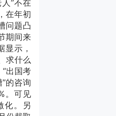
人”不在
，在年初
槽问题凸
节期间来
据显示，
职、求什么
，“出国考
槽”的咨询
3%。可见
激化。另