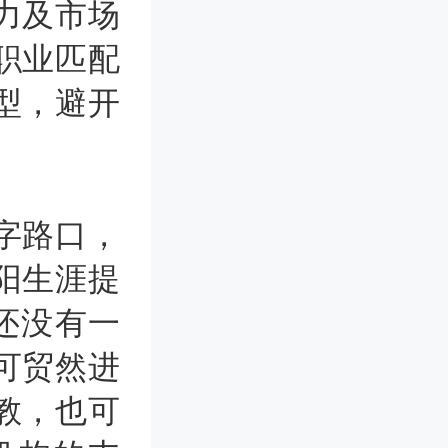
力及市场
职业匹配
型，避开
字路口，
阳生涯提
还没有一
可贸然进
教，也可