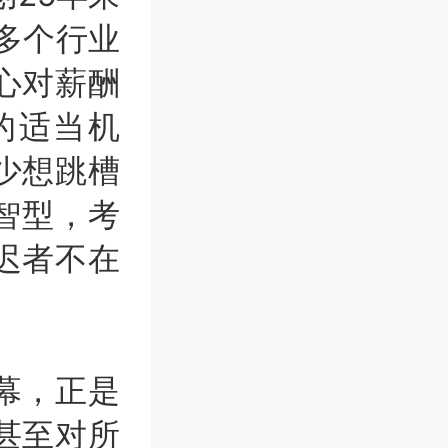
，多个行业
心对薪酬
的适当机
少想跳槽
智型，考
迟者不在
幕，正是
甚至对所