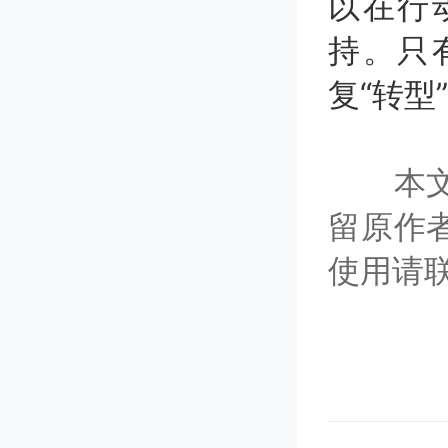
以在行
持。只
复“转
本文版
留原作
使用请