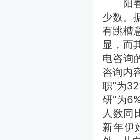
阳春三
少数。
有跳槽
显，而
电咨询
咨询内容
职”为3
研”为6
人数同比
新年伊