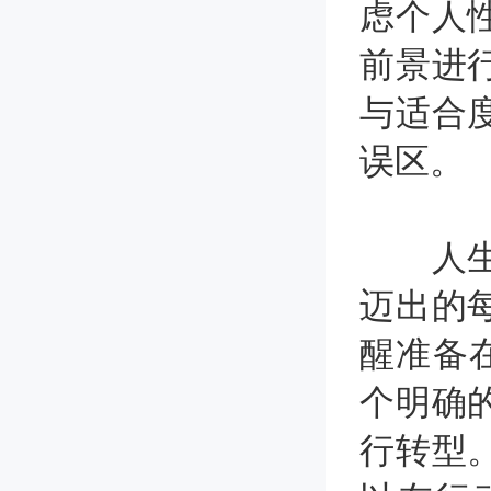
虑个人
前景进
与适合
误区。
人生的
迈出的
醒准备
个明确
行转型