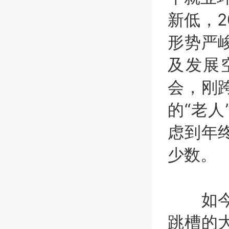
新低，2
形势严
及发展
会，刚
的“老
虑到年
少数。
如今，
跳槽的