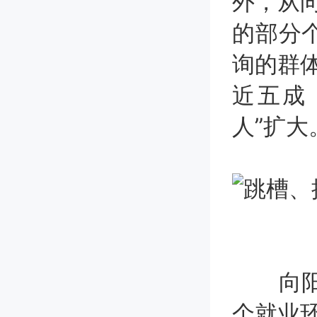
外，从向
的部分
询的群体
近五成
人”扩大
向阳生
个就业环