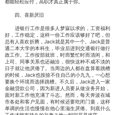
都能轻松应付，高职才真正属于你。
四、喜新厌旧
进银行工作是很多人梦寐以求的，工资福利
好，工作稳定，这样一份工作应该够好了吧，但
总有人喜欢折腾，Jack就是其中一个。Jack是普
通二本大学的本科生，毕业后进到交通银行做行
政工作。工作按部就班，时而繁忙时而清闲，和
上司、同事关系也还融洽，很快这种不咸不淡的
日子就让他厌倦了。当周边的人都在盘算着跳槽
的时候，Jack也按捺不住自己的小九九，一心想
要换个环境而选择跳槽。不久后，Jack进入一家
金融贷款公司，因为新进人员要从做业务开始，
面对新工作他充满了斗志。然而，每天奔波在城
市各处和客户见面，有时候还要吃闭门羹，这样
单调的生活也慢慢在他心里滋生厌倦。到底什么
工作才能有持久的兴趣？他一时间尽是迷茫。