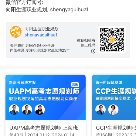
微信官方订阅号:
向阳生涯职业规划, shengyaguihua1
向阳生涯职业规划
shenavaquihua1
微信扫描右
侧二维码
关注我们,共同点亮职业生涯
向阳生涯,专注职业规划实战落地25年
UAPM高考志愿规划师 上海班
CCP生涯规划师
第43期
|
2024.01.12-2024.01.14
第168期
|
2023.12.3