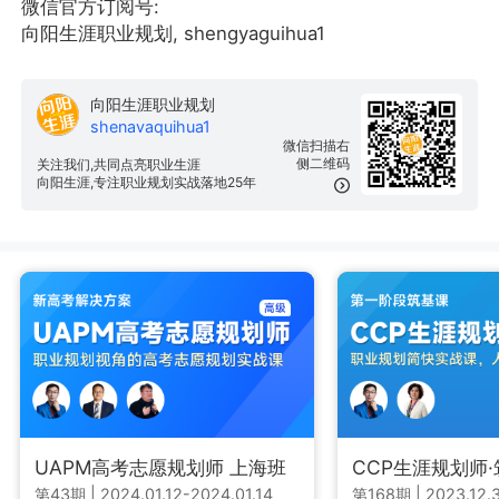
微信官方订阅号:
向阳生涯职业规划, shengyaguihua1
向阳生涯职业规划
shenavaquihua1
微信扫描右
侧二维码
关注我们,共同点亮职业生涯
向阳生涯,专注职业规划实战落地25年
UAPM高考志愿规划师 上海班
CCP生涯规划师
第43期
|
2024.01.12-2024.01.14
第168期
|
2023.12.3