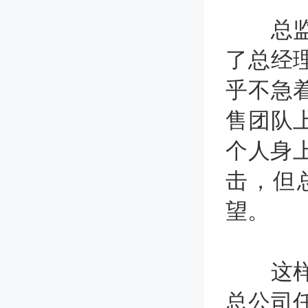
总监离
了总经
乎不急
售团队
个人身上
击，但
望。
这样又
总公司