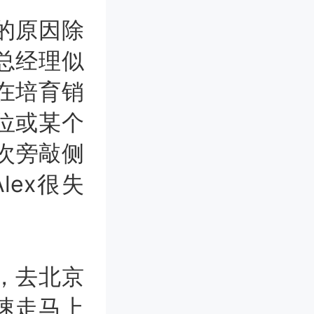
的原因除
总经理似
在培育销
位或某个
几次旁敲侧
ex很失
，去北京
速走马上