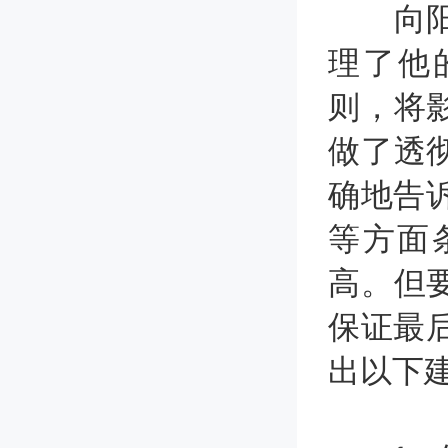
向阳生
理了他
则，将
做了透
确地告诉
等方面
高。但
保证最后
出以下