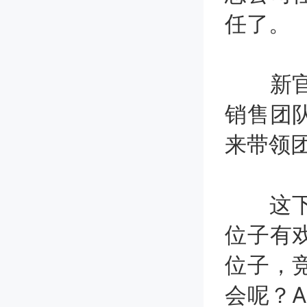
任了。
新官上
销售团
来带领
这下子
位子有
位子，
会呢？A