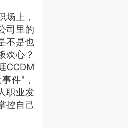
职场上，
公司里的
是不是也
板欢心？
CCDM
事件"，
人职业发
掌控自己