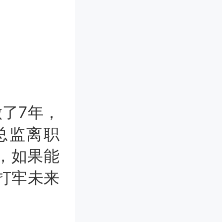
卜
了7年，
总监离职
着，如果能
打牢未来