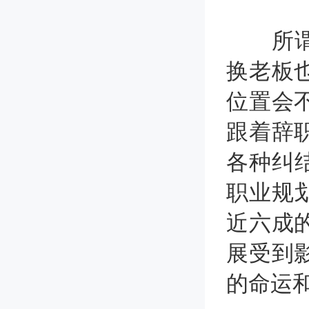
所谓"
换老板
位置会
跟着辞
各种纠
职业规
近六成
展受到
的命运