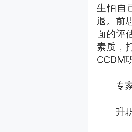
生怕自
退。前
面的评
素质，
CCD
专家
升职攻