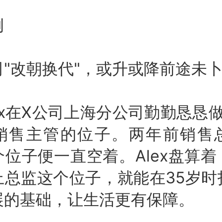
例
改朝换代"，或升或降前途未
x在X公司上海分公司勤勤恳恳做
销售主管的位子。两年前销售
位子便一直空着。Alex盘算
上总监这个位子，就能在35岁时
展的基础，让生活更有保障。