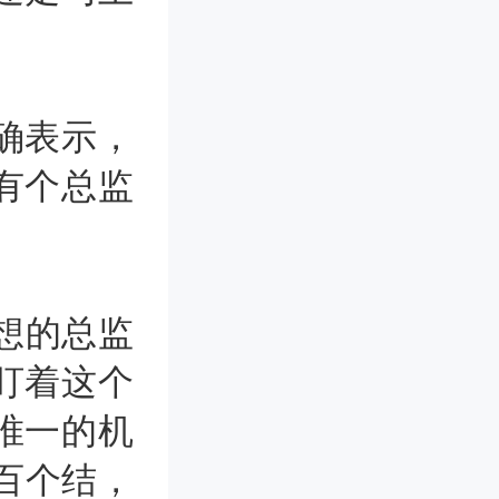
确表示，
有个总监
想的总监
盯着这个
唯一的机
几百个结，