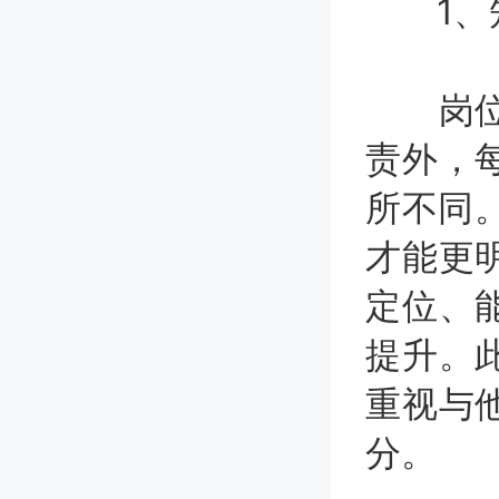
1、知
岗位绝
责外，
所不同。
才能更
定位、
提升。
重视与
分。