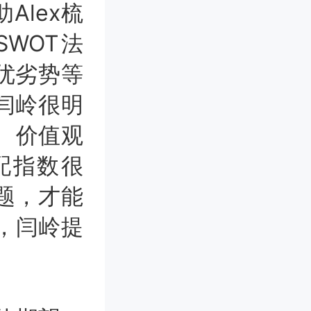
lex梳
WOT法
优劣势等
闫岭很明
力、价值观
配指数很
题，才能
况，闫岭提