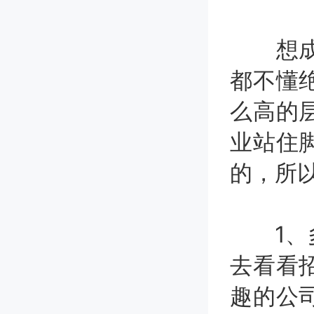
想成转
都不懂
么高的
业站住
的，所
1、多
去看看
趣的公