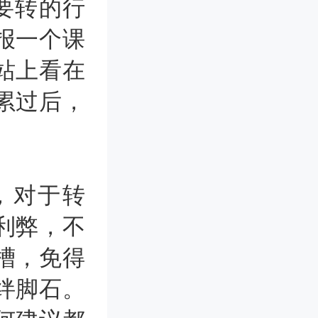
要转的行
报一个课
站上看在
累过后，
，对于转
利弊，不
槽，免得
绊脚石。