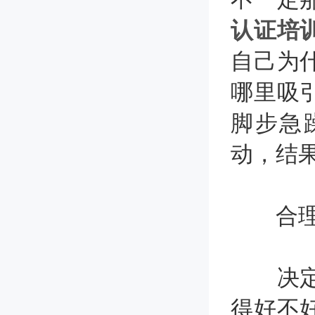
认证培
自己为
哪里吸
脚步急
动，结
合理
决定
得好不