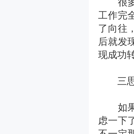
很多人
工作完
了向往
后就发
现成功
三思
如果只
虑一下
不一定