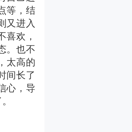
点等，结
则又进入
不喜欢，
态。也不
，太高的
时间长了
信心，导
了。