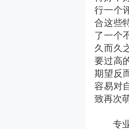
行一个
合这些
了一个
久而久
要过高
期望反
容易对
致再次
专业