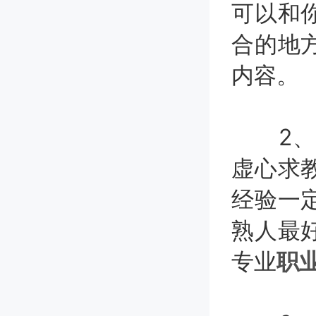
可以和
合的地
内容。
2、多
虚心求
经验一
熟人最
专业
职