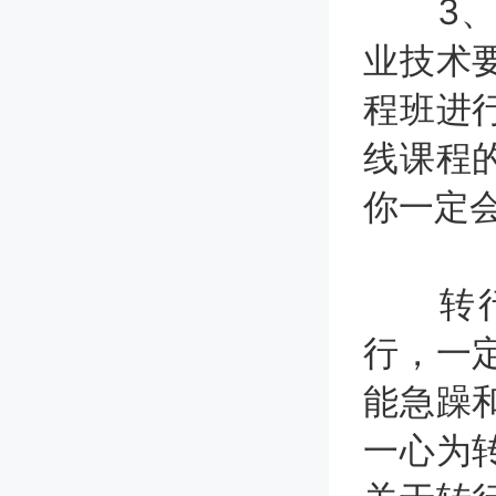
3、系
业技术
程班进
线课程
你一定
转行是
行，一
能急躁
一心为