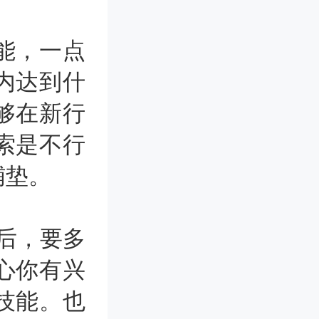
能，一点
内达到什
够在新行
索是不行
铺垫。
后，要多
心你有兴
技能。也