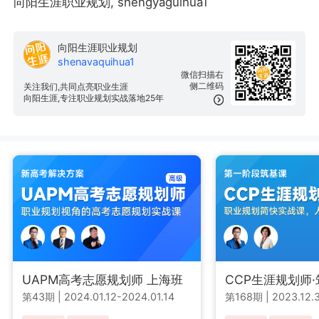
向阳生涯职业规划, shengyaguihua1
向阳生涯职业规划
shenavaquihua1
微信扫描右
侧二维码
关注我们,共同点亮职业生涯
向阳生涯,专注职业规划实战落地25年
UAPM高考志愿规划师 上海班
CCP生涯规划师
第43期
|
2024.01.12-2024.01.14
第168期
|
2023.12.3