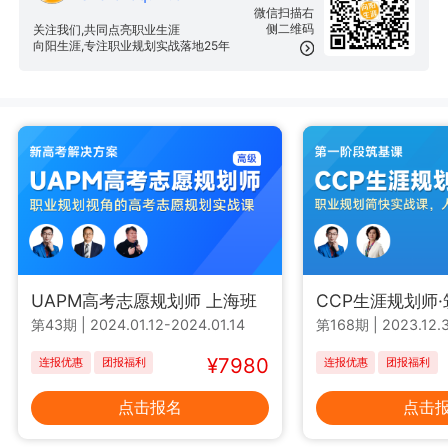
微信扫描右
侧二维码
关注我们,共同点亮职业生涯
向阳生涯,专注职业规划实战落地25年
UAPM高考志愿规划师 上海班
CCP生涯规划师
第43期
|
2024.01.12-2024.01.14
第168期
|
2023.12.3
¥7980
连报优惠
团报福利
连报优惠
团报福利
点击报名
点击