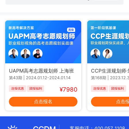
UAPM高考志愿规划师 上海班
CCP生涯规划师
第43期
|
2024.01.12-2024.01.14
第168期
|
2023.12.3
¥7980
连报优惠
团报福利
连报优惠
团报福利
点击报名
点击
客服电话：400 057 1108