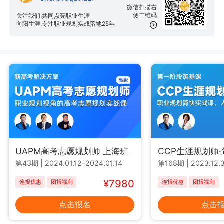
微信扫描右
侧二维码
关注我们,共同点亮职业生涯
向阳生涯,专注职业规划实战落地25年
UAPM高考志愿规划师 上海班
CCP生涯规划师
第43期
|
2024.01.12-2024.01.14
第168期
|
2023.12.3
¥7980
连报优惠
团报福利
连报优惠
团报福利
点击报名
点击