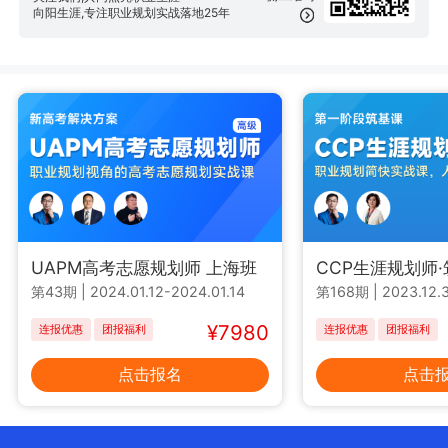
向阳生涯,专注职业规划实战落地25年
UAPM高考志愿规划师 上海班
CCP生涯规划师
第43期
|
2024.01.12-2024.01.14
第168期
|
2023.12.3
¥7980
连报优惠
团报福利
连报优惠
团报福利
点击报名
点击