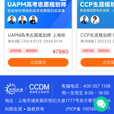
UAPM高考志愿规划师 上海班
CCP生涯规划师
第43期
|
2024.01.12-2024.01.14
第168期
|
2023.12.3
¥7980
连报优惠
团报福利
连报优惠
团报福利
点击报名
点击
客服电话：400 057 1108
周一至周五 9:00 - 18:00
地址：上海市浦东新区世纪大道1777号东方希望大厦5A
向阳生涯 • 版权所有
沪ICP备 10018957号-7