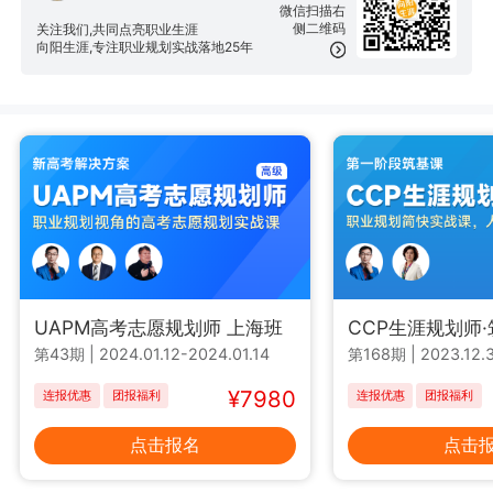
微信扫描右
侧二维码
关注我们,共同点亮职业生涯
向阳生涯,专注职业规划实战落地25年
UAPM高考志愿规划师 上海班
CCP生涯规划师
第43期
|
2024.01.12-2024.01.14
第168期
|
2023.12.3
¥7980
连报优惠
团报福利
连报优惠
团报福利
点击报名
点击