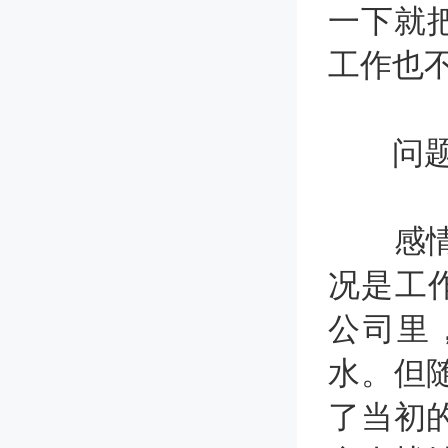
一下就
工作也
问题五
感情上
况是工作
公司里
水。但
了当初