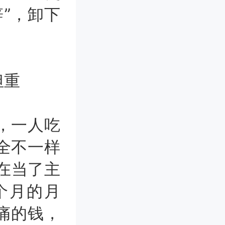
”，卸下
担重
，一人吃
全不一样
现在当了主
个月的月
痛的钱，