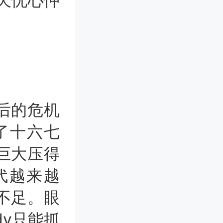
天忧心忡
后的危机
作了十六七
巨大压得
代越来越
不足。眼
dy只能抓