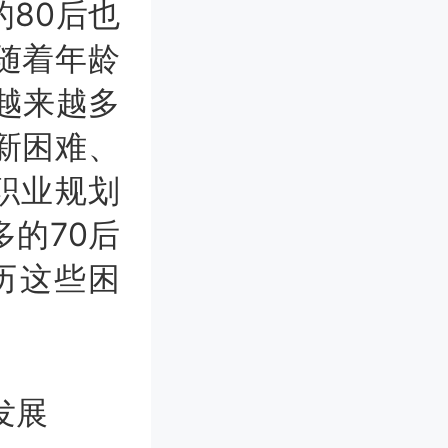
80后也
随着年龄
越来越多
新困难、
职业规划
的70后
历这些困