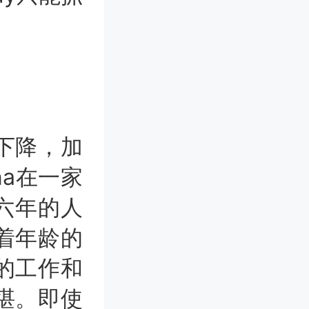
下降，加
na在一家
六年的人
着年龄的
的工作和
堪。即使