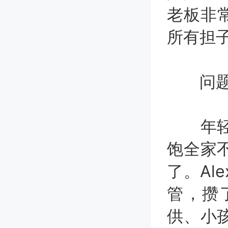
老板非
所有担
问题四
年轻时
饱全家
了。Al
管，攒
供、小