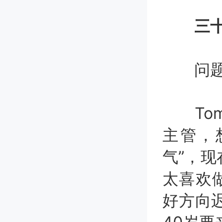
三
问题一
Tom
主管，
气”，
太喜欢
好方向