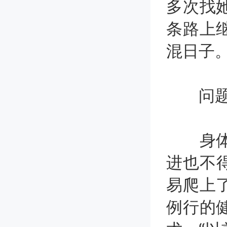
多次找
条路上
混日子
问题六
身体是
进也不得
易爬上
例行的