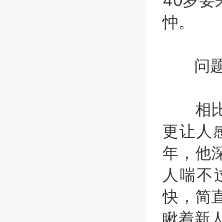
40岁
忡。
问题二
相比年
更让人感
年，他
人喘不
快，简
瞅着新人