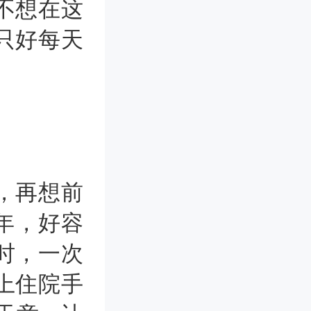
不想在这
只好每天
，再想前
0年，好容
时，一次
上住院手