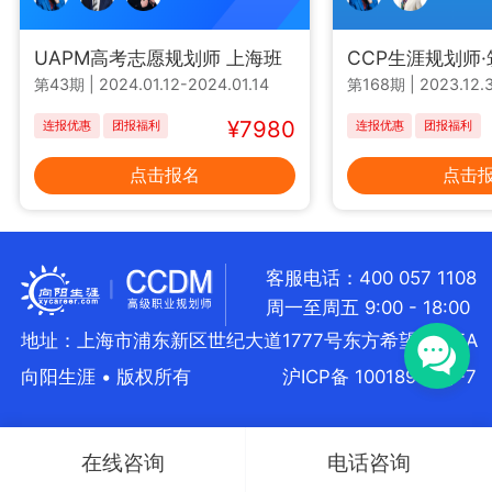
UAPM高考志愿规划师 上海班
CCP生涯规划师
第43期
|
2024.01.12-2024.01.14
第168期
|
2023.12.3
¥7980
连报优惠
团报福利
连报优惠
团报福利
点击报名
点击
客服电话：400 057 1108
周一至周五 9:00 - 18:00
地址：上海市浦东新区世纪大道1777号东方希望大厦5A
向阳生涯 • 版权所有
沪ICP备 10018957号-7
在线咨询
电话咨询