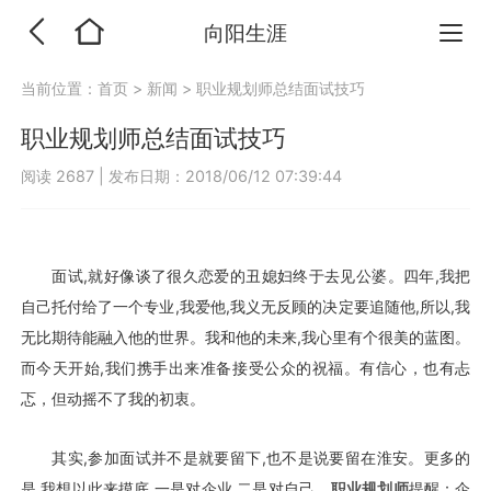
向阳生涯
当前位置：
首页
>
新闻
>
职业规划师总结面试技巧
职业规划师总结面试技巧
阅读 2687
|
发布日期：2018/06/12 07:39:44
面试,就好像谈了很久恋爱的丑媳妇终于去见公婆。四年,我把
自己托付给了一个专业,我爱他,我义无反顾的决定要追随他,所以,我
无比期待能融入他的世界。我和他的未来,我心里有个很美的蓝图。
而今天开始,我们携手出来准备接受公众的祝福。有信心，也有忐
忑，但动摇不了我的初衷。
其实,参加面试并不是就要留下,也不是说要留在淮安。更多的
是,我想以此来摸底,一是对企业,二是对自己。
职业规划师
提醒：企