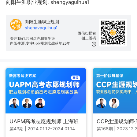
向阳生涯职业规划, shengyaguihua1
向阳生涯职业规划
shenavaquihua1
微信扫描右
侧二维码
关注我们,共同点亮职业生涯
向阳生涯,专注职业规划实战落地25年
UAPM高考志愿规划师 上海班
CCP生涯规划师
第43期
|
2024.01.12-2024.01.14
第168期
|
2023.12.3