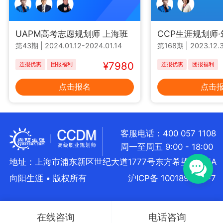
UAPM高考志愿规划师 上海班
CCP生涯规划师
第43期
|
2024.01.12-2024.01.14
第168期
|
2023.12.3
¥7980
连报优惠
团报福利
连报优惠
团报福利
点击报名
点击
客服电话：400 057 1108
周一至周五 9:00 - 18:00
地址：上海市浦东新区世纪大道1777号东方希望大厦5A
向阳生涯 • 版权所有
沪ICP备 10018957号-7
在线咨询
电话咨询