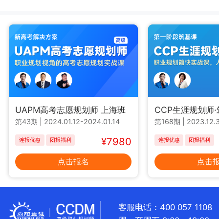
UAPM高考志愿规划师 上海班
CCP生涯规划师
第43期
|
2024.01.12-2024.01.14
第168期
|
2023.12.3
¥7980
连报优惠
团报福利
连报优惠
团报福利
点击报名
点击
客服电话：400 057 1108