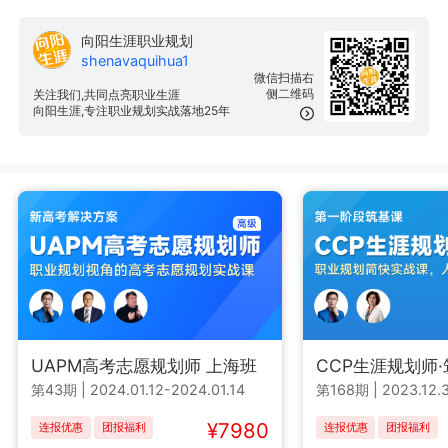
向阳生涯职业规划
shenavaquihua1
微信扫描右
侧二维码
关注我们,共同点亮职业生涯
向阳生涯,专注职业规划实战落地25年
UAPM高考志愿规划师 上海班
CCP生涯规划师
第43期
|
2024.01.12-2024.01.14
第168期
|
2023.12.3
¥7980
连报优惠
团报福利
连报优惠
团报福利