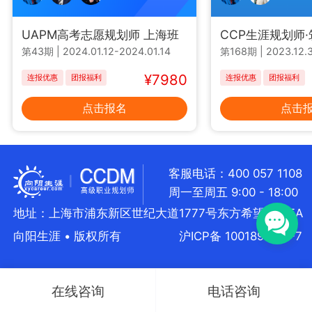
UAPM高考志愿规划师 上海班
CCP生涯规划师
第43期
|
2024.01.12-2024.01.14
第168期
|
2023.12.3
¥7980
连报优惠
团报福利
连报优惠
团报福利
点击报名
点击
客服电话：400 057 1108
周一至周五 9:00 - 18:00
地址：上海市浦东新区世纪大道1777号东方希望大厦5A
向阳生涯 • 版权所有
沪ICP备 10018957号-7
在线咨询
电话咨询