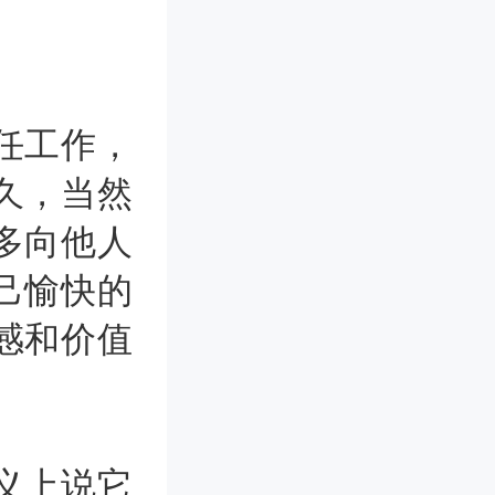
任工作，
久，当然
多向他人
己愉快的
感和价值
义上说它