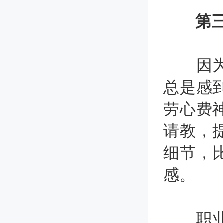
第
因为以
总是感
劳心费
请教，
细节，
感。
职业倦