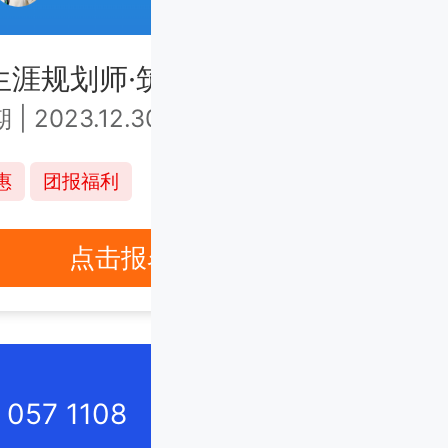
生涯规划师·筑基课中级 上海班
CC
期
|
2023.12.30-2024.1.1
第7
¥6980
惠
团报福利
连报
点击报名
57 1108