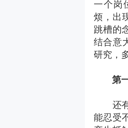
一个岗
烦，出
跳槽的
结合意
研究，
第
还有一
能忍受