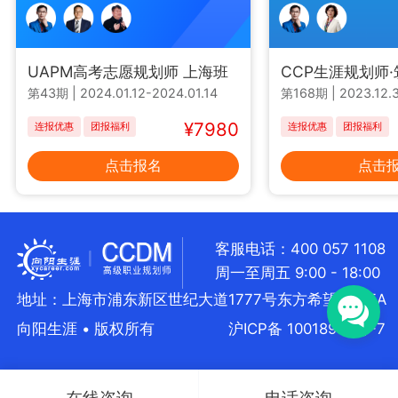
UAPM高考志愿规划师 上海班
CCP生涯规划师
第43期
|
2024.01.12-2024.01.14
第168期
|
2023.12.3
¥7980
连报优惠
团报福利
连报优惠
团报福利
点击报名
点击
客服电话：400 057 1108
周一至周五 9:00 - 18:00
地址：上海市浦东新区世纪大道1777号东方希望大厦5A
向阳生涯 • 版权所有
沪ICP备 10018957号-7