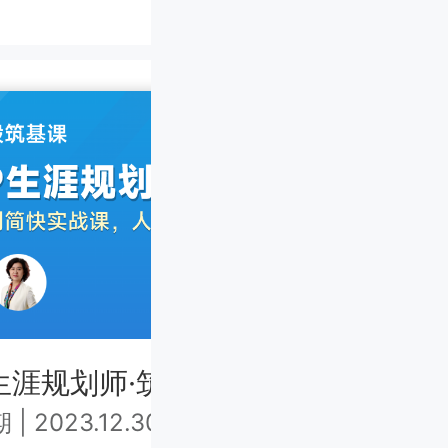
生涯规划师·筑基课中级 上海班
CC
期
|
2023.12.30-2024.1.1
第7