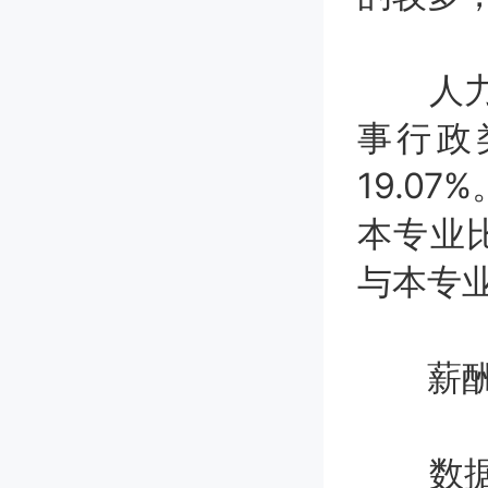
人力资
事行政
19.0
本专业比
与本专
薪酬行
数据显