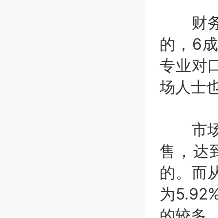
财务会
的，6
专业对
场人士
市场营
售，达到
的。而
为5.9
的较多，