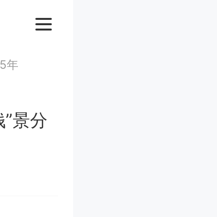
5年
钱”景分