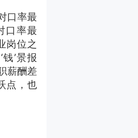
对口率最
业对口率最
业岗位之
‘钱’景报
职薪酬差
跃点，也