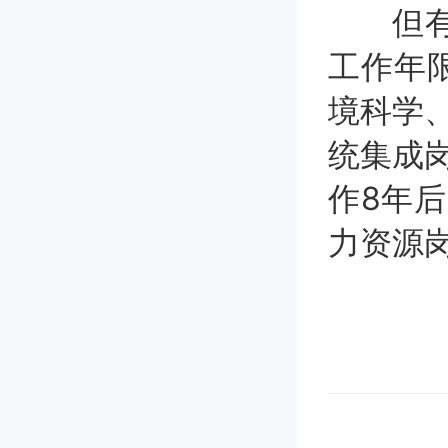
但有些
工作年限
境科学、
统集成岗
作8年后
力资源岗