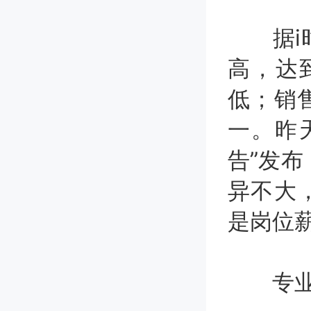
据i时
高，达到
低；销
一。昨天
告”发
异不大
是岗位
专业对