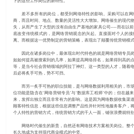
下的这些工作岗位的新特性。
差不多所有的岗位，都受到网络特性的影响。采购可以在网
商，而且时间、地点、数量的灵活性大大增加。网络催生的现代
失，从而产生了大型的没有自由生产基地的家具公司----而在以
底改变传统模式的，是网络营销观念的兴起。直接面对个人的接
离。而根据这一优势制定的营销策略，表现出了颠覆传统营销模
因此在诸多岗位中，最体现出时代特色的就是网络营销专员岗
如如何提高被搜索到的几率，如果提高网络排名，如果得到高的
等，是当今社会营销领域的阿拉丁神灯。这一类型的人才，随着
后必将炙手可热，势不可挡。
而另一炙手可热的职位技能，是与网络数据利用相关的，市场
位功能是隐含在‘网络营销专员’与‘数据库工程师’中的；但在越
来，发挥出独立而且非常有力的影响。这是因为网络数据收集渠
顾客特性信息，根据这些信息调整产品性并针对性地服务客户，
个人特性的营销方式，传统营销方式的千人一面，铺张浪费就特
网络时代催生的新贵，自然还有网络技术方案相关岗位。整个
长久地成为支持现代商业模式的中坚。