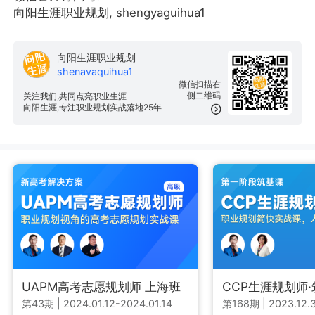
向阳生涯职业规划, shengyaguihua1
向阳生涯职业规划
shenavaquihua1
微信扫描右
侧二维码
关注我们,共同点亮职业生涯
向阳生涯,专注职业规划实战落地25年
UAPM高考志愿规划师 上海班
CCP生涯规划师
第43期
|
2024.01.12-2024.01.14
第168期
|
2023.12.3