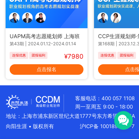
UAPM高考志愿规划师 上海班
CCP生涯规划师
第43期
|
2024.01.12-2024.01.14
第168期
|
2023.12.3
¥7980
连报优惠
团报福利
连报优惠
团报福利
点击报名
点击
客服电话：400 057 1108
周一至周五 9:00 - 18:00
地址：上海市浦东新区世纪大道1777号东方希望大厦5A
向阳生涯 • 版权所有
沪ICP备 10018957号-7