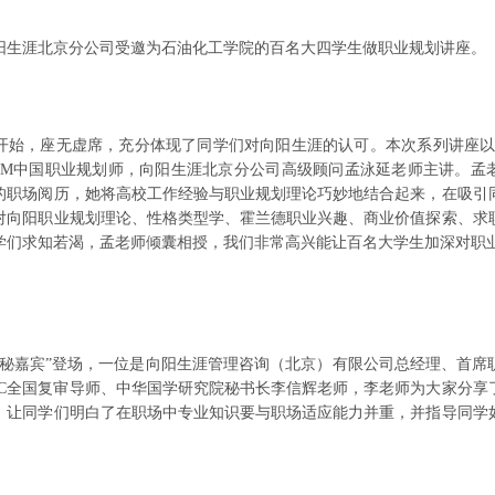
阳生涯北京分公司受邀为石油化工学院的百名大四学生做职业规划讲座。
，座无虚席，充分体现了同学们对向阳生涯的认可。本次系列讲座以
CDM中国职业规划师，向阳生涯北京分公司高级顾问孟泳延老师主讲。孟
的职场阅历，她将高校工作经验与职业规划理论巧妙地结合起来，在吸引
对向阳职业规划理论、性格类型学、霍兰德职业兴趣、商业价值探索、求
学们求知若渴，孟老师倾囊相授，我们非常高兴能让百名大学生加深对职
嘉宾”登场，一位是向阳生涯管理咨询（北京）有限公司总经理、首席
BC全国复审导师、中华国学研究院秘书长李信辉老师，李老师为大家分享
，让同学们明白了在职场中专业知识要与职场适应能力并重，并指导同学