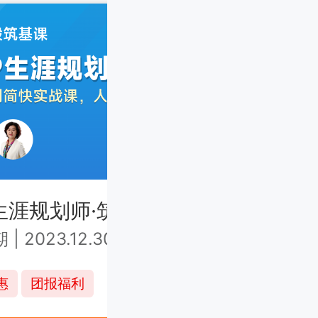
生涯规划师·筑基课中级 上海班
CC
期
|
2023.12.30-2024.1.1
第7
¥6980
惠
团报福利
连报