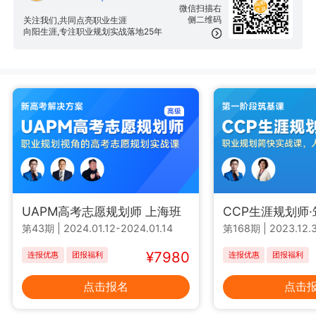
微信扫描右
侧二维码
关注我们,共同点亮职业生涯
向阳生涯,专注职业规划实战落地25年
UAPM高考志愿规划师 上海班
CCP生涯规划师
第43期
|
2024.01.12-2024.01.14
第168期
|
2023.12.3
¥7980
连报优惠
团报福利
连报优惠
团报福利
点击报名
点击