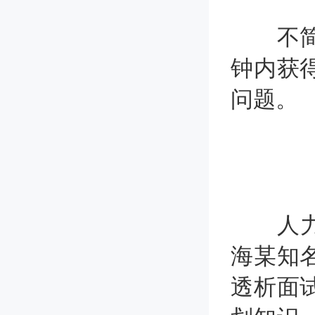
不简单
钟内获
问题。
人力资
海某知
透析面