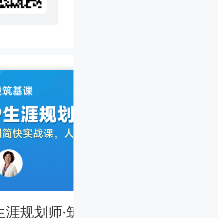
生涯规划师·筑基课中级 上海班
CC