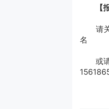
【报
请关注
名
或请发
15618