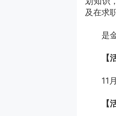
划知识
及在求
是金子
【活
11月2
【活