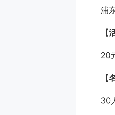
浦东新区
【活
20元
【名
30