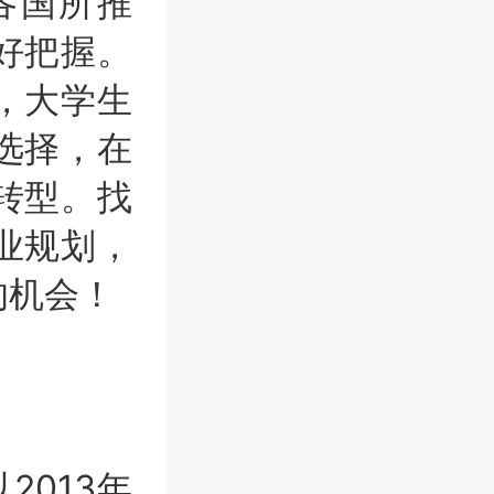
各国所推
好把握。
，大学生
选择，在
转型。找
业规划，
的机会！
013年