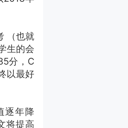
考 （也就
是学生的会
85分，C
终以最好
值逐年降
语文将提高