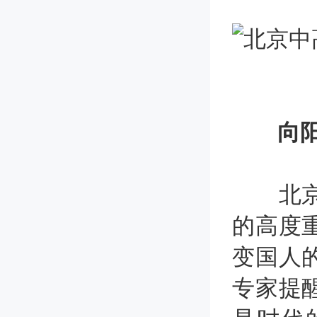
向阳生
北京的
的高度
变国人
专家提