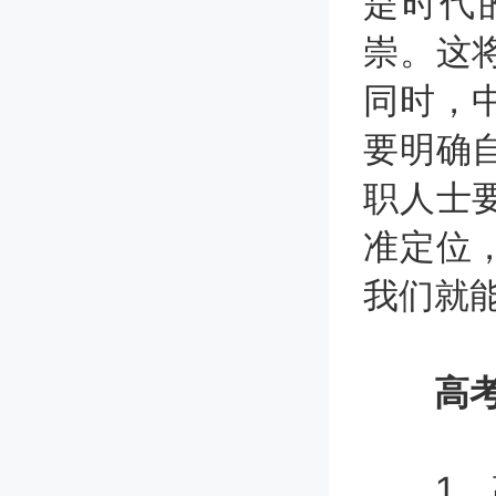
是时代
崇。这
同时，
要明确
职人士
准定位
我们就
高考
1、高