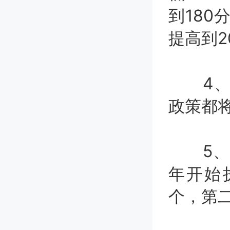
到180
提高到2
4、除
政策都
5、志
年开始
个，第