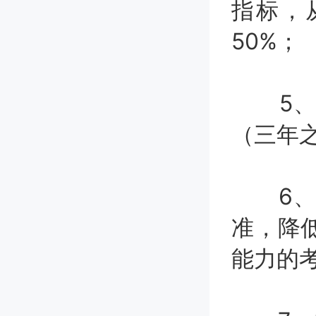
指标，
50%；
5、取
（三年
6、大
准，降
能力的