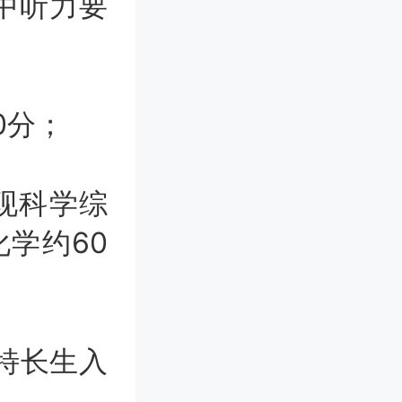
中听力要
0分；
现科学综
化学约60
特长生入