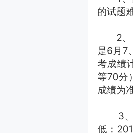
的试题
2、 2
是6月7
考成绩计
等70
成绩为
3、在
低：20