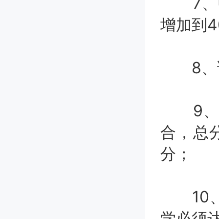
7、中
增加到4
8、语
9、物
合，总分
分；
10、
学必须