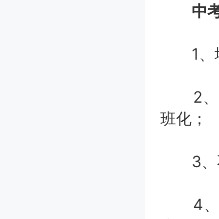
中考
1、增
2、扩
班化；
3、不
4、扩