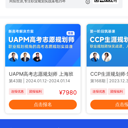
向阳生涯,专注职业规划实战落地25年
UAPM高考志愿规划师 上海班
CCP生涯规划师
第43期
|
2024.01.12-2024.01.14
第168期
|
2023.12.3
¥7980
连报优惠
团报福利
连报优惠
团报福利
点击报名
点击