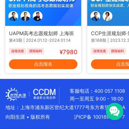
UAPM高考志愿规划师 上海班
CCP生涯规划师
第43期
|
2024.01.12-2024.01.14
第168期
|
2023.12.3
¥7980
连报优惠
团报福利
连报优惠
团报福利
点击报名
点击
客服电话：400 057 1108
周一至周五 9:00 - 18:00
地址：上海市浦东新区世纪大道1777号东方希望大厦5A
向阳生涯 • 版权所有
沪ICP备 10018957号-7