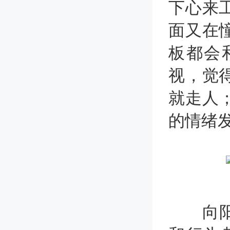
下心来
面又在
板都会
视，觉
就走人
的情绪
向阳生