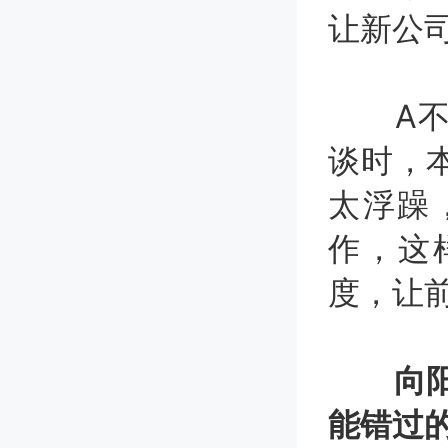
让新公
A不知
谈时，
太浮躁
作，这
度，让
向阳生
能错过