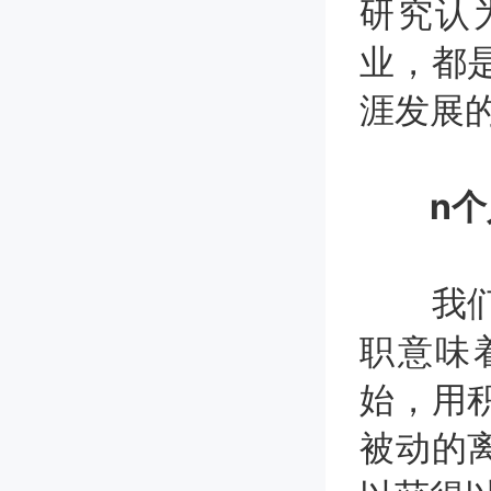
研究认
业，都
涯发展
n个人
我们认
职意味
始，用
被动的