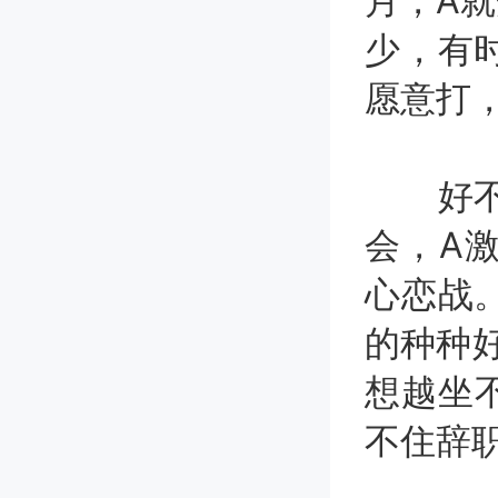
月，A就
少，有
愿意打
好不容
会，A
心恋战
的种种
想越坐不
不住辞