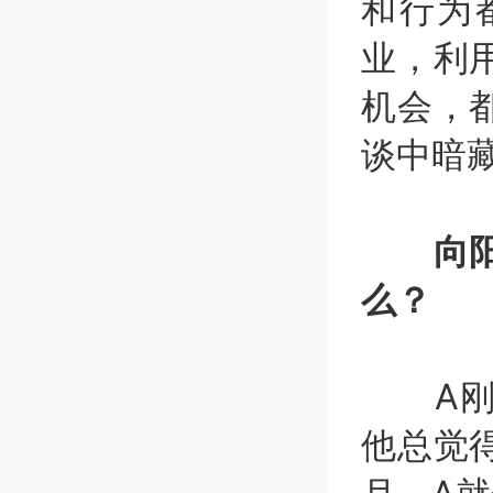
和行为
业，利
机会，
谈中暗
向阳生
么？
A刚进
他总觉