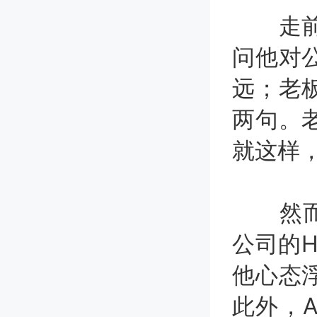
走前，
问他对
远；老
两句。
就这样
然而，
公司的
他心态
此外，