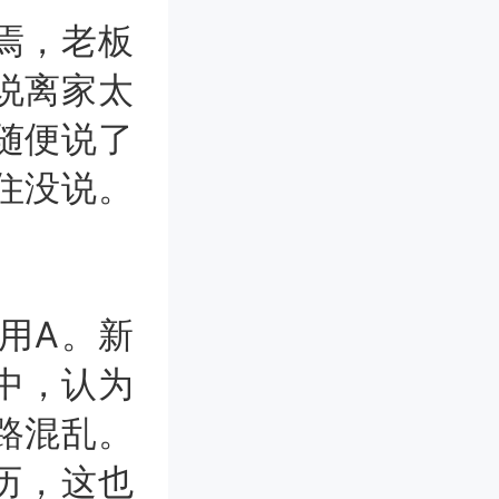
焉，老板
说离家太
随便说了
住没说。
用A。新
中，认为
路混乱。
历，这也