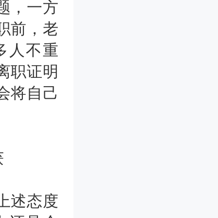
题，一方
职前，老
多人不重
离职证明
会将自己
上述态度