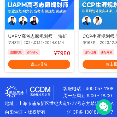
UAPM高考志愿规划师 上海班
CCP生涯规划师
第43期
|
2024.01.12-2024.01.14
第168期
|
2023.12.3
¥7980
连报优惠
团报福利
连报优惠
团报福利
点击报名
点击
客服电话：400 057 1108
周一至周五 9:00 - 18:00
地址：上海市浦东新区世纪大道1777号东方希望大厦5A
向阳生涯 • 版权所有
沪ICP备 10018957号-7