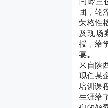
闫岭三
团，轮
荣格性
及现场
授，给
宴
。
来自陕
现任某
培训课
生涯给
们的倾