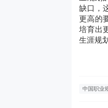
缺口，
更高的
培育出
生涯规
中国职业