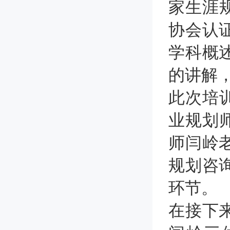
家生涯
协会认
学科概
的讲解
此次培
业规划
师闫岭
规划咨
环节。
在接下