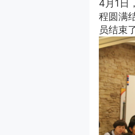
4月1日
程圆满
员结束