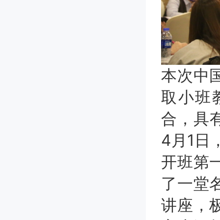
本次中
取小班
合，具
4月1日
开班第
了一堂
讲座，