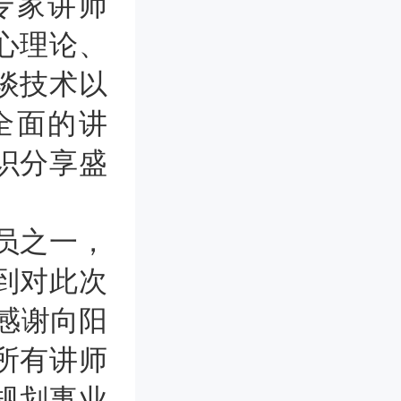
专家讲师
心理论、
谈技术以
全面的讲
识分享盛
员之一，
到对此次
感谢向阳
所有讲师
规划事业