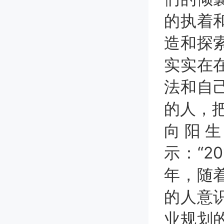
的执着
造和探
实实在
法和自
的人，
向阳
示：“2
年，随
的人意
业规划