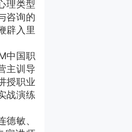
心理类型
与咨询的
鞭辟入里
M中国职
营主训导
讲授职业
实战演练
连德敏、