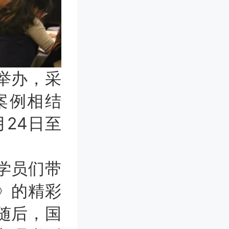
举办，采
案例相结
24日至
学员们带
》的精彩
随后，国