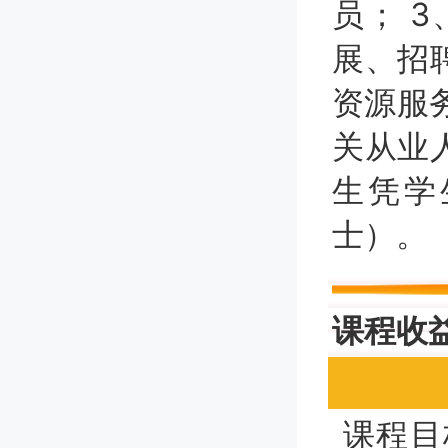
员； 
展、招
资源服
关从业
生凭学
士）。
课程收
课程目