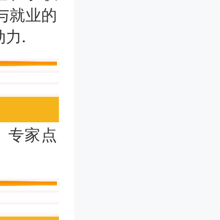
与就业的
力.
、专家点