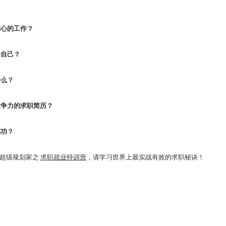
称心的工作？
合自己？
什么？
竞争力的求职简历？
成功？
超级规划家之
求职就业特训营
，请学习世界上最实战有效的求职秘诀！