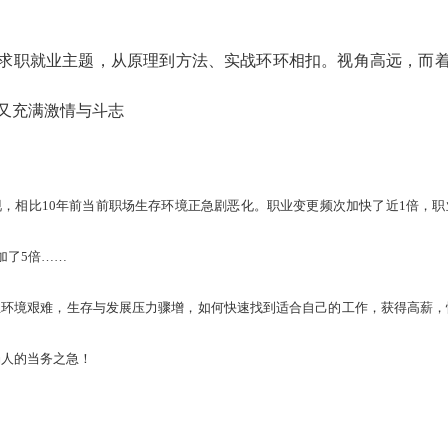
求职就业主题，从原理到方法、实战环环相扣。视角高远，而
又充满激情与斗志
，相比10年前当前职场生存环境正急剧恶化。职业变更频次加快了近1倍，职
加了5倍……
业环境艰难，生存与发展压力骤增，如何快速找到适合自己的工作，获得高薪，
场人的当务之急！