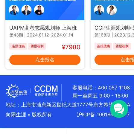
UAPM高考志愿规划师 上海班
CCP生涯规划师
第43期
|
2024.01.12-2024.01.14
第168期
|
2023.12.3
¥7980
连报优惠
团报福利
连报优惠
团报福利
点击报名
点击
客服电话：400 057 1108
周一至周五 9:00 - 18:00
地址：上海市浦东新区世纪大道1777号东方希望大厦5A
向阳生涯 • 版权所有
沪ICP备 10018957号-7