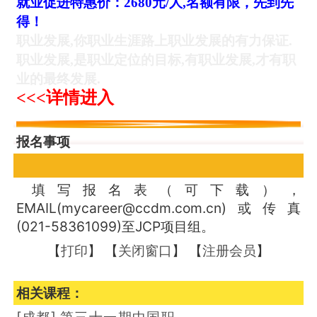
就业促进特惠价：2680元/人,名额有限，先到先
得！
职业发展,你职业生涯路上职业发展的有力保证.
职业发展,是职业定位的目标,有职业发展,才有职
业的最终发展.
<<<详情进入
报名事项
填写报名表（可下载），
EMAIL(mycareer@ccdm.com.cn)或传真
(021-58361099)至JCP项目组。
【
打印
】 【
关闭窗口
】 【
注册会员
】
相关课程：
[成都]
第三十一期中国职