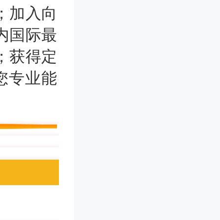
；加入向
内国际最
；获得定
升您专业能