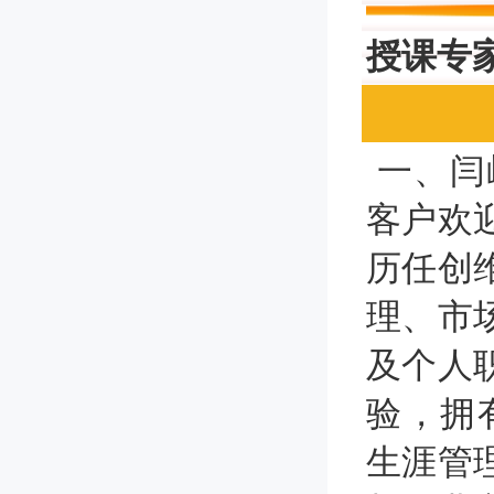
授课专
一、闫
客户欢
历任创
理、市
及个人
验，拥
生涯管