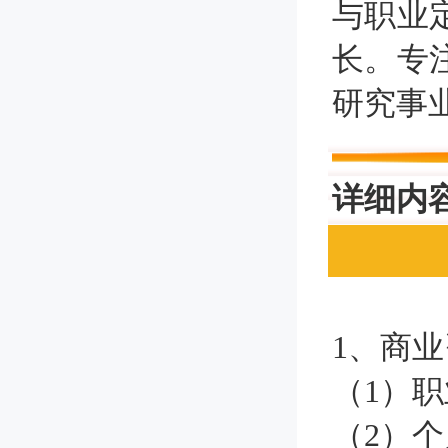
与职业
长。专
研究事
详细内
1、商
（1）
（2）