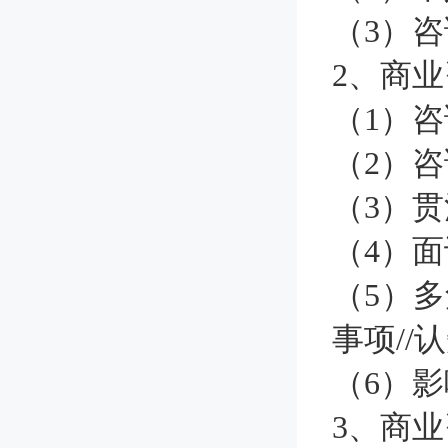
（3）咨
2、商
（1）咨
（2）咨
（3）贯
（4）面
（5）
事项//
（6）影
3、商