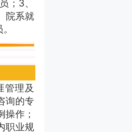
员；3、
、院系就
员。
涯管理及
咨询的专
例操作；
内职业规