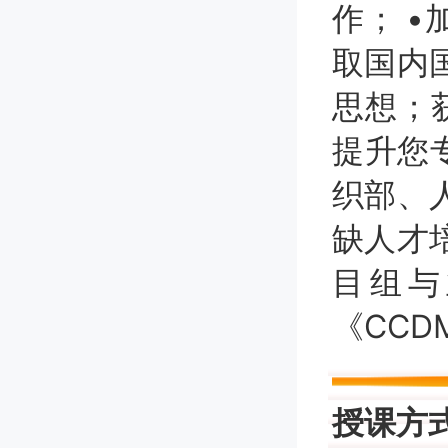
作； 
取国内
思想；获
提升您
织部、
缺人才
目组与
《CC
授课方