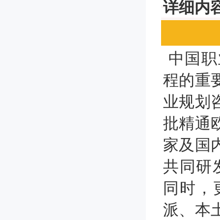
详细内
中国职
程的重
业规划
批精通
家及国
共同研
同时，
派、本