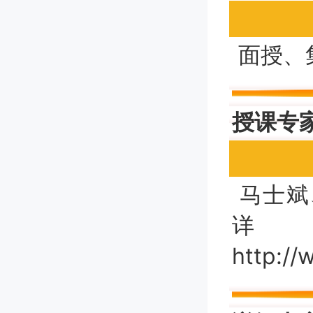
面授、
授课专
马士斌
http:/