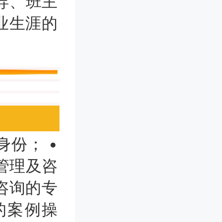
导、班主
业生涯的
份； •
管理及咨
咨询的专
的案例操