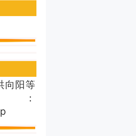
洪向阳等
：
sp