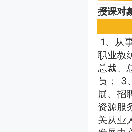
授课对
1、从
职业教
总裁、
员； 
展、招
资源服
关从业