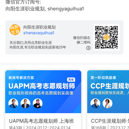
微信官方订阅号:
向阳生涯职业规划, shengyaguihua1
向阳生涯职业规划
shenavaquihua1
微信扫描右
侧二维码
关注我们,共同点亮职业生涯
向阳生涯,专注职业规划实战落地25年
UAPM高考志愿规划师 上海班
CCP生涯规划师
第43期
|
2024.01.12-2024.01.14
第168期
|
2023.12.3