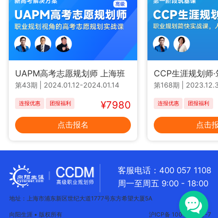
UAPM高考志愿规划师 上海班
CCP生涯规划师
第43期
|
2024.01.12-2024.01.14
第168期
|
2023.12.3
¥7980
连报优惠
团报福利
连报优惠
团报福利
点击报名
点击
客服电话：400 057 1108
周一至周五 9:00 - 18:00
地址：上海市浦东新区世纪大道1777号东方希望大厦5A
向阳生涯 • 版权所有
沪ICP备 10018957号-7