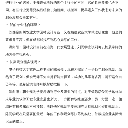
进行行业的选择。不知道你所读的哪个？行业的不同，它的具体要求也会不
同。有些行业更需要实践经验，如新闻、机械等，提早进入工作状态对未来的
职业发展会更加有利。
＊ 我的专业适合哪里？
刘璐是四川农业大学园林设计专业，又在福建农业大学就读研究生，薪金的
要求并不高，但在成都却找不到称心如意的工作。
洪向阳：园林设计目前在沿海一代发展迅速，刘同学应该到可以施展拳脚的
地方去寻找机会。
＊ 长期规划能实现吗？
电子科技大学软件工程专业的陈彦俊，现在为拟定了一份15年职业规划。虽
然有了规划，但会死却不知道是否能走得通，成功的几率有多高，是否适合自
己等等。他希望洪老师可以帮助把握一下。
洪向阳：职业规划学要考虑到行业及职业的特点。对于像陈彦俊同学这样尚
未毕业的软件工程专业应届生来说，一方面职场经验还少；另一方面，这一领
域还有很多东西不可预知，所以他的规划主要体现在近期规划和短期规划上。
陈同学现在只需要把最近一年的工作和规划尽快落到实处，并根据企业实际情
况及的修正。