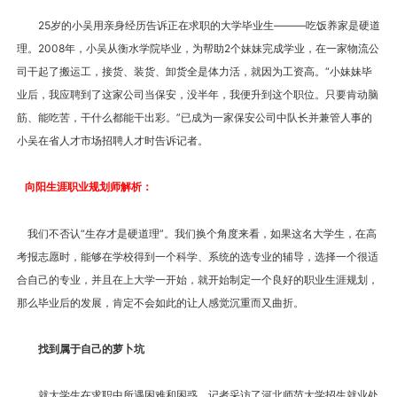
25岁的小吴用亲身经历告诉正在求职的大学毕业生———吃饭养家是硬道
理。2008年，小吴从衡水学院毕业，为帮助2个妹妹完成学业，在一家物流公
司干起了搬运工，接货、装货、卸货全是体力活，就因为工资高。“小妹妹毕
业后，我应聘到了这家公司当保安，没半年，我便升到这个职位。只要肯动脑
筋、能吃苦，干什么都能干出彩。”已成为一家保安公司中队长并兼管人事的
小吴在省人才市场招聘人才时告诉记者。
向阳生涯职业规划师解析：
我们不否认“生存才是硬道理”。我们换个角度来看，如果这名大学生，在高
考报志愿时，能够在学校得到一个科学、系统的选专业的辅导，选择一个很适
合自己的专业，并且在上大学一开始，就开始制定一个良好的职业生涯规划，
那么毕业后的发展，肯定不会如此的让人感觉沉重而又曲折。
找到属于自己的萝卜坑
就大学生在求职中所遇困难和困惑，记者采访了河北师范大学招生就业处